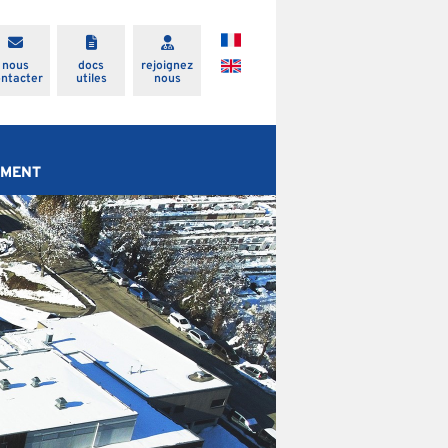
nous
docs
rejoignez
ontacter
utiles
nous
EMENT