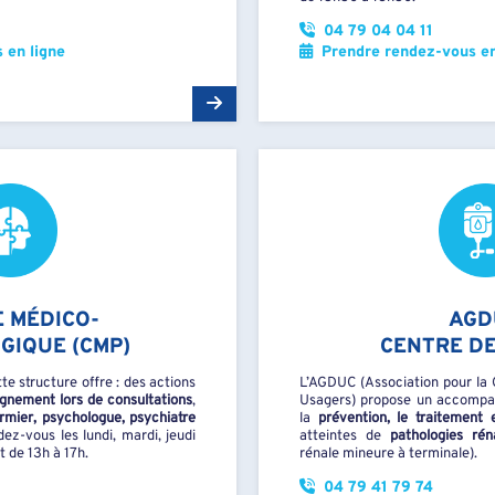
04 79 04 04 11
 en ligne
Prendre rendez-vous en
 MÉDICO-
AGD
GIQUE (CMP)
CENTRE DE
te structure offre : des actions
L’AGDUC (Association pour la G
gnement lors de consultations
,
Usagers) propose un accompa
irmier, psychologue, psychiatre
la
prévention, le traitement 
dez-vous les lundi, mardi, jeudi
atteintes de
pathologies rén
t de 13h à 17h.
rénale mineure à terminale).
04 79 41 79 74