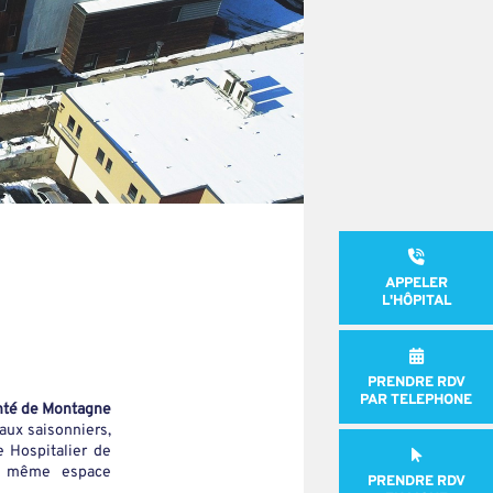
APPELER
L'HÔPITAL
PRENDRE RDV
PAR TELEPHONE
nté de Montagne
’aux saisonniers,
e Hospitalier de
le même espace
PRENDRE RDV