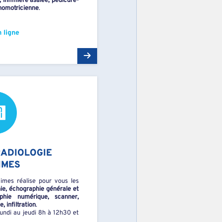
, infimière asalée, pédicure-
chomotricienne
.
 ligne
RADIOLOGIE
IMES
cimes réalise pour vous les
ie, échographie générale et
phie numérique, scanner,
, infiltration
.
undi au jeudi 8h à 12h30 et