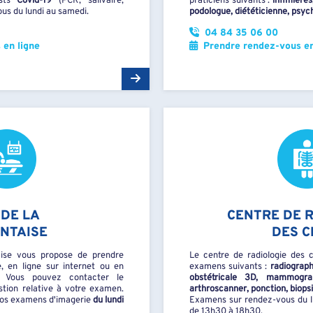
ests
Covid-19
(PCR, salivaire,
praticiens suivants :
infimières
us du lundi au samedi.
podologue, diététicienne, psy
04 84 35 06 00
en ligne
Prendre rendez-vous en
 DE LA
CENTRE DE 
NTAISE
DES C
ise vous propose de prendre
Le centre de radiologie des 
, en ligne sur internet ou en
examens suivants :
radiograph
. Vous pouvez contacter le
obstétricale 3D, mammogra
stion relative à votre examen.
arthroscanner, ponction, biopsie
 vos examens d'imagerie
du lundi
Examens sur rendez-vous du l
de 13h30 à 18h30.