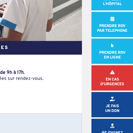
L'HÔPITAL
PRENDRE RDV
PAR TELEPHONE
ÉES
PRENDRE RDV
EN LIGNE
 de 9h à 17h
.
sées sur rendez-vous.
EN CAS
D'URGENCES
JE FAIS
UN DON
REJOIGNEZ