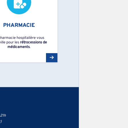
PHARMACIE
pharmacie hospitalière vous
ille pour les
rétrocessions de
médicaments
.
 21h
)