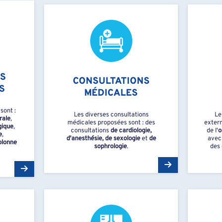
S
CONSULTATIONS
S
MÉDICALES
sont :
Les diverses consultations
Le
rale
,
médicales proposées sont : des
extern
gique
,
consultations
de cardiologie,
de l'
o
e
,
d'anesthésie,
de sexologie
et
de
avec
olonne
sophrologie
.
des