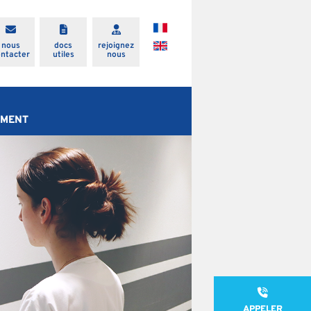
nous
docs
rejoignez
ontacter
utiles
nous
EMENT
APPELER