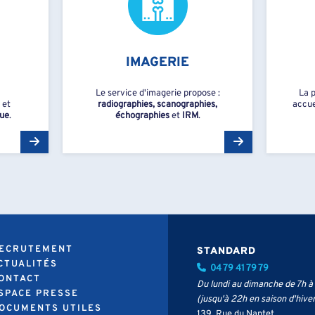
IMAGERIE
Le service d'imagerie propose :
La 
et
radiographies, scanographies,
accue
que
.
échographies
et
IRM
.
RECRUTEMENT
STANDARD
ACTUALITÉS
04 79 41 79 79
CONTACT
Du lundi au dimanche de 7h à
ESPACE PRESSE
(jusqu'à 22h en saison d'hiver
DOCUMENTS UTILES
139, Rue du Nantet