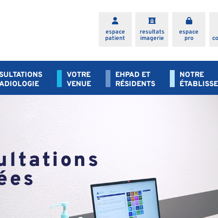
espace
resultats
espace
patient
imagerie
pro
c
SULTATIONS
VOTRE
EHPAD ET
NOTRE
RADIOLOGIE
VENUE
RÉSIDENTS
ÉTABLISS
ultations
ées