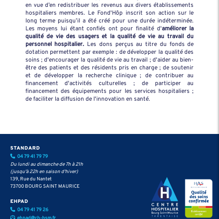
en vue d’en redistribuer les revenus aux divers établissements
hospitaliers membres. Le Fond'Hôp inscrit son action sur le
long terme puisqu’il a été créé pour une durée indéterminée.
Les moyens lui étant confiés ont pour finalité d'
améliorer la
qualité de vie des usagers et la qualité de vie au travail du
personnel hospitalier.
Les dons perçus au titre du fonds de
dotation permettent par exemple : de développer la qualité des
soins ; d'encourager la qualité de vie au travail ; d'aider au bien-
être des patients et des résidents pris en charge ; de soutenir
et de développer la recherche clinique ; de contribuer au
financement d'activités culturelles ; de participer au
financement des équipements pour les services hospitaliers ;
de faciliter la diffusion de l'innovation en santé.
STANDARD
04 79 41 79 79
Du lundi au dimanche de 7h à 21h
(jusqu'à 22h en saison d'hiver)
139, Rue du Nantet
73700 BOURG SAINT MAURICE
EHPAD
04 79 41 79 26
ehpad@ch-bsm.fr