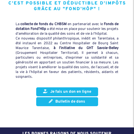
C'EST POSSIBLE ET DÉDUCTIBLE D'IMPÔTS
GRÂCE AU "FOND'HÔP" !
La
collecte de fonds du CHBSM
en partenariat avec le
Fonds de
dotation Fond’Hôp
a été mise en place pour soutenir les projets
d'amélioration de la qualité des soins et de vie à l'hôpital.
Ce nouveau dispositif philanthropique, inédit en Tarentaise, a
été instauré en 2022 au Centre Hospitalier de Bourg Saint
Maurice Tarentaise,
à l’initiative du GHT Savoie-Belley
(Groupement Hospitalier Territorial). Il permet à chacun,
particuliers ou entreprises, d’exprimer sa solidarité et sa
générosité en apportant un soutien financier à sa mesure. Les
projets visent à améliorer la qualité des soins, de l’accueil, et de
la vie à l’hôpital en faveur des patients, résidents, aidants et
soignants.
Je fais un don en ligne
Bulletin de dons
LES BONNES RAISONS DE NOUS SOUTENIR