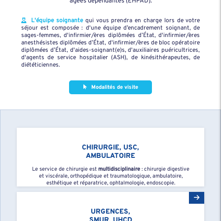
âgées dépendantes (EHPAD).
L'équipe soignante
qui vous prendra en charge lors de votre
séjour est composée : d'une équipe d’encadrement soignant, de
sages-femmes, d'infirmier/ères diplômées d’État, d'infirmier/ères
anesthésistes diplômées d’État, d'infirmier/ères de bloc opératoire
diplômées d’État, d'aides-soignant(e)s, d'auxiliaires puéricultrices,
d'agents de service hospitalier (ASH), de kinésithérapeutes, de
diététiciennes.
Modalités de visite
CHIRURGIE, USC,
AMBULATOIRE
Le service de chirurgie est
multidisciplinaire
: chirurgie digestive
et viscérale, orthopédique et traumatologique, ambulatoire,
esthétique et réparatrice, ophtalmologie, endoscopie.
URGENCES,
SMUR, UHCD