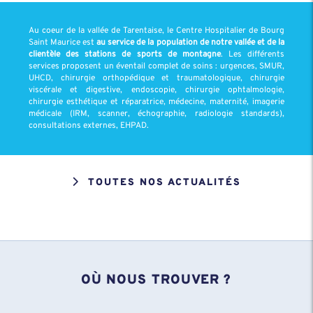
Au coeur de la vallée de Tarentaise, le Centre Hospitalier de Bourg
Saint Maurice est
au service de la population de notre vallée et de la
clientèle des stations de sports de montagne
. Les différents
services proposent un éventail complet de soins : urgences, SMUR,
UHCD, chirurgie orthopédique et traumatologique, chirurgie
viscérale et digestive, endoscopie, chirurgie ophtalmologie,
chirurgie esthétique et réparatrice, médecine, maternité, imagerie
médicale (IRM, scanner, échographie, radiologie standards),
consultations externes, EHPAD.
TOUTES NOS ACTUALITÉS
OÙ NOUS TROUVER ?